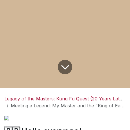
Legacy of the Masters: Kung Fu Quest (20 Years Later) -
Meeting a Legend: My Master and the "King of Eagles"/Rencontre avec une légende : Mon Maître et le "Roi des Aigles