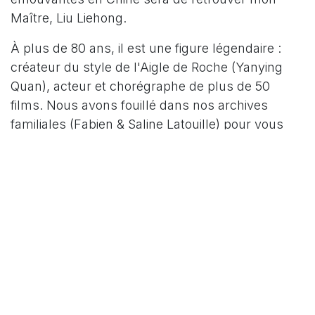
Maître, Liu Liehong.
À plus de 80 ans, il est une figure légendaire :
créateur du style de l'Aigle de Roche (Yanying
Quan), acteur et chorégraphe de plus de 50
films. Nous avons fouillé dans nos archives
familiales (Fabien & Saline Latouille) pour vous
sortir ces pépites : on y voit Maître Liu aux côtés
de Jet Li sur le tournage de la trilogie culte
Shaolin ainsi que le conseillant en chorégraphie.
Mais Maître Liu, c'est aussi un destin hors du
commun : des démonstrations au Palais du
Peuple à Pékin aux soins gratuits qu'il prodigue
encore aujourd'hui aux plus démunis. Pour moi,