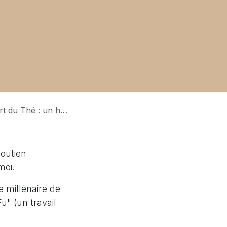
é : un héritage partagé
soutien
moi.
e millénaire de
u" (un travail