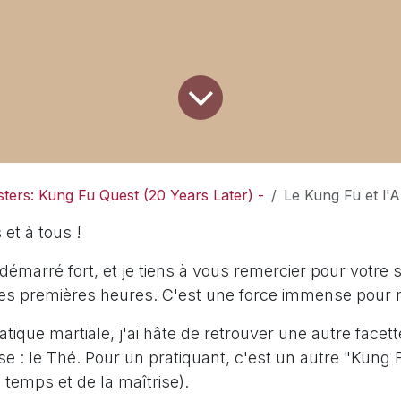
ters: Kung Fu Quest (20 Years Later) -
Le Kung Fu et l'Art du Th
 et à tous !
marré fort, et je tiens à vous remercier pour votre 
les premières heures. C'est une force immense pour 
atique martiale, j'ai hâte de retrouver une autre facett
ise : le Thé. Pour un pratiquant, c'est un autre "Kung F
temps et de la maîtrise).